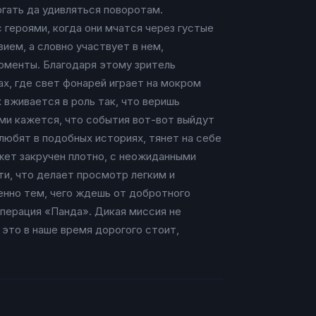
ргать да удивляться поворотам.
 героями, когда они мчатся через густые
ием, а словно участвует в нем,
оменты. Благодаря этому зритель
ах, где свет фонарей играет на мокром
 вживается в роль так, что веришь
ами кажется, что события вот-вот выйдут
любят в подобных историях, тянет на себе
жет закручен плотно, с неожиданными
и, что делает просмотр легким и
енно тем, чего ждешь от добротного
перация «Панда». Дикая миссия не
это в наше время дорогого стоит,