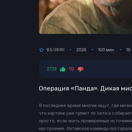
9.5
2026
100 мин.
16
(
2835
)
2723
112
Операция «Панда». Дикая мис
В последнее время многие ищут, где можн
что картина уже гуляет по сети и собира
просто, если знать проверенные источник
настроение. Китайская команда постаралас