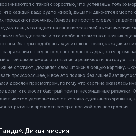
зворачиваются с такой скоростью, что успеваешь только мо
, что каждый кадр будто живой, дышит и движется вместе с
х городских переулках. Камера не просто следует за действ
ждую тень, что падает на лица персонажей в критические м
онним наблюдателем, и это особенно заметно в ночных сцен
огони. Актеры подобраны удивительно точно, каждый из них
 в напряжении от первого до последнего кадра, хотя времен
ный с той самой смесью отчаяния и решимости, которую так 
жи не отстают, добавляя свои штрихи в общую картину. Сю
ать происходящее, и все это подано без лишней затянутост
лся доволен просмотром, потому что картина оказалась им
е всем, кто любит быстрый темп и неожиданные развязки. О
дает чистое удовольствие от хорошо сделанного зрелища, а 
ся от рутины и провести вечер с пользой для настроения.
Панда». Дикая миссия