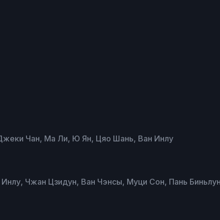
 Джеки Чан, Ма Ли, Ю Ян, Цяо Шань, Ван Инлу
н Инлу, Чжан Цзидун, Ван Чэнсы, Муци Сон, Пань Биньлу