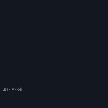
н, Шан Айюй