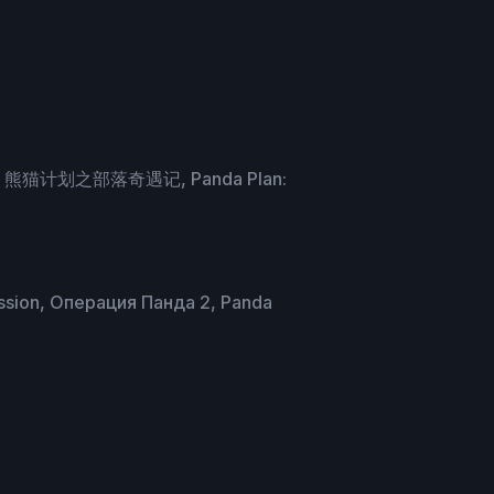
 qi yu ji, 熊猫计划之部落奇遇记, Panda Plan:
sion, Операция Панда 2, Panda