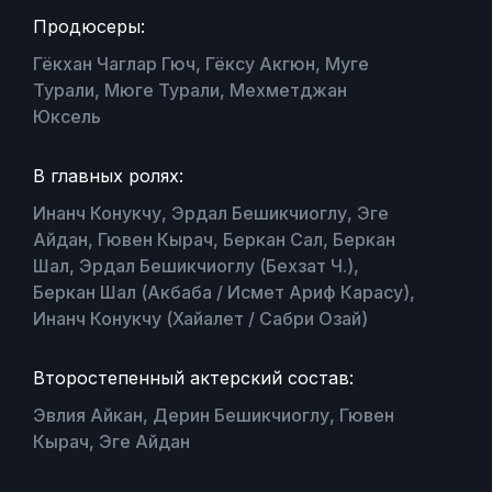
Продюсеры:
Гёкхан Чаглар Гюч, Гёксу Акгюн, Муге
Турали, Мюге Турали, Мехметджан
Юксель
В главных ролях:
Инанч Конукчу, Эрдал Бешикчиоглу, Эге
Айдан, Гювен Кырач, Беркан Сал, Беркан
Шал, Эрдал Бешикчиоглу (Бехзат Ч.),
Беркан Шал (Акбаба / Исмет Ариф Карасу),
Инанч Конукчу (Хайалет / Сабри Озай)
Второстепенный актерский состав:
Эвлия Айкан, Дерин Бешикчиоглу, Гювен
Кырач, Эге Айдан