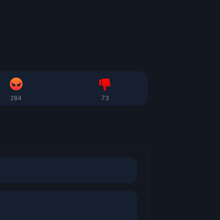
284
73