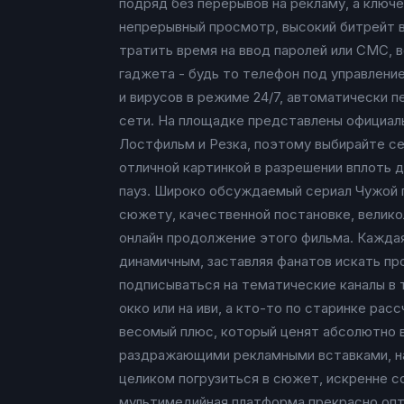
подряд без перерывов на рекламу, а ключ
непрерывный просмотр, высокий битрейт в
тратить время на ввод паролей или СМС, ве
гаджета - будь то телефон под управление
и вирусов в режиме 24/7, автоматически 
сети. На площадке представлены официал
Лостфильм и Резка, поэтому выбирайте сер
отличной картинкой в разрешении вплоть д
пауз. Широко обсуждаемый сериал Чужой го
сюжету, качественной постановке, велико
онлайн продолжение этого фильма. Кажда
динамичным, заставляя фанатов искать про
подписываться на тематические каналы в т
окко или на иви, а кто-то по старинке ра
весомый плюс, который ценят абсолютно в
раздражающими рекламными вставками, на
целиком погрузиться в сюжет, искренне с
мультимедийная платформа прекрасно оптим