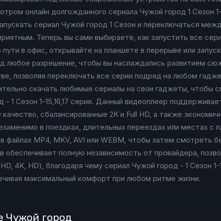
ром онлайн долгожданного сериала Чужой город 1 Сезон 1-15
апускать сериал Чужой город 1 Сезон и переключаться межд
риятным. Теперь вы сами выбираете, как запустить все сер
пути в офис, открывайте на планшете в перерыве или запуск
д любое разрешение, чтобы вы наслаждались развитием сюже
стве, позволяя переключать все серии подряд на любом гадже
рительно скачать любимые сериалы на свои гаджеты, чтобы
од - 1 Сезон 1-15,16,17 серия. Данный видеоплеер поддержив
D качество, сбалансированные 2K и Full HD, а также эконом
езаменимо в поездках, длительных переездах или местах с 
к в файлах MP4, MKV, AVI или WEBM, чтобы затем смотреть б
в обеспечивает полную независимость от провайдера, позво
HD, 4K, HD), благодаря чему сериал Чужой город - 1 Сезон 1-
печивая максимальный комфорт при любом ритме жизни.
е Чужой город