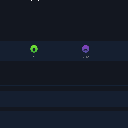
71
202