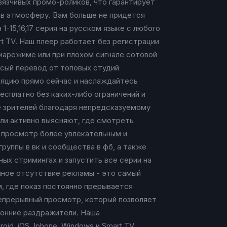
вязчивых промо-роликов, что гарантирует
 в атмосферу. Вам больше не придется
1-15,16,17 серия на русском языке с любого
rt TV. Наш плеер работает без регистрации
иарежиме или при плохом сигнале сотовой
сый перевод от топовых студий
сляцию прямо сейчас и наслаждайтесь
есплатно без каких-либо ограничений и
ие зрителей благодаря непредсказуемому
ли активно выясняют, где смотреть
 просмотр более увлекательным и
группы в вк и сообщества в фб, а также
ых стримингах и запустить все серии на
олное отсутствие рекламы - это самый
, где показ постоянно прерывается
епрерывный просмотр, который позволяет
ронние раздражители. Наша
d, iOS, Iphone, Windows и Smart TV,