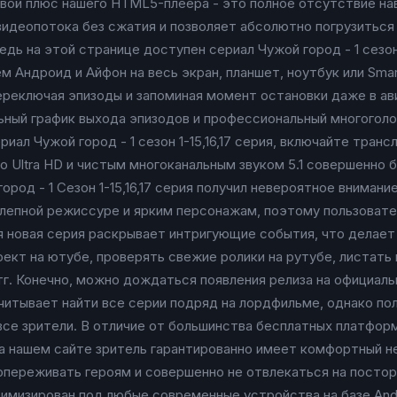
евой плюс нашего HTML5-плеера - это полное отсутствие на
идеопотока без сжатия и позволяет абсолютно погрузиться
дь на этой странице доступен сериал Чужой город - 1 сезон 
м Андроид и Айфон на весь экран, планшет, ноутбук или Sma
переключая эпизоды и запоминая момент остановки даже в ав
ьный график выхода эпизодов и профессиональный многоголо
иал Чужой город - 1 сезон 1-15,16,17 серия, включайте тран
о Ultra HD и чистым многоканальным звуком 5.1 совершенно б
род - 1 Сезон 1-15,16,17 серия получил невероятное вниман
лепной режиссуре и ярким персонажам, поэтому пользовате
я новая серия раскрывает интригующие события, что делает
ект на ютубе, проверять свежие ролики на рутубе, листать 
г. Конечно, можно дождаться появления релиза на официальн
ссчитывает найти все серии подряд на лордфильме, однако п
се зрители. В отличие от большинства бесплатных платформ
 нашем сайте зритель гарантированно имеет комфортный н
опереживать героям и совершенно не отвлекаться на посто
изирован под любые современные устройства на базе Androi