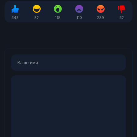
543
82
118
110
239
52