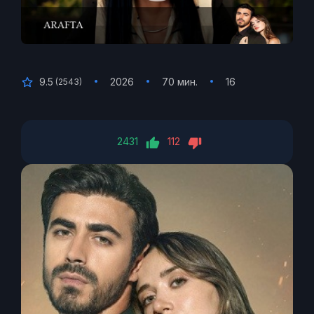
9.5
2026
70 мин.
16
(
2543
)
2431
112