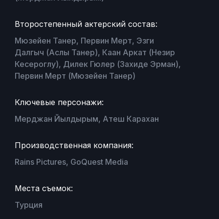
Второстепенный актерский состав:
Мюзейен Танер, Первин Мерт, Эзги
Далгыч (Аслы Танер), Каан Аркат (Незир
Кесероглу), Дилек Гюлер (Захиде Эрман),
Первин Мерт (Мюзейен Танер)
Ключевые персонажи:
Мерджан Йылдырым, Атеш Карахан
Производственная компания:
Rains Pictures, GoQuest Media
Места съемок:
Турция