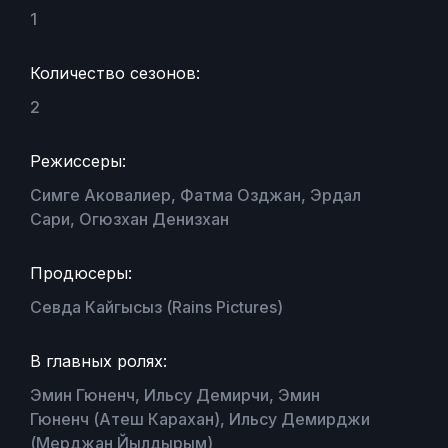
1
Количество сезонов:
2
Режиссеры:
Симге Аковалиер, Фатма Озджан, Эрдал
Сари, Огюзхан Денизхан
Продюсеры:
Севда Кайгысыз (Rains Pictures)
В главных ролях:
Эмин Гюненч, Ильсу Демирчи, Эмин
Гюненч (Атеш Карахан), Ильсу Демирджи
(Мерджан Йылдырым)